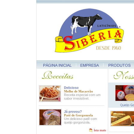
Delicioso
Molho de Macarrão
Receita especial com um
sabor irresistível.
Já provou?
Patê de Gorgonzola
Um delicioso patê com
queijo gorgonzola.
leia mais